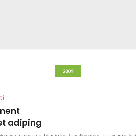
2009
ti
iment
et adiping
e elementum musat rasd dignissim at condimentum artas quam ut in. Ar