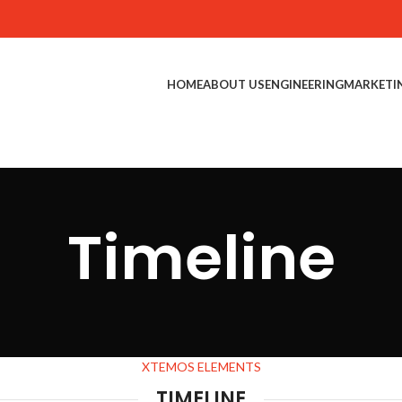
HOME
ABOUT US
ENGINEERING
MARKETI
Timeline
XTEMOS ELEMENTS
TIMELINE