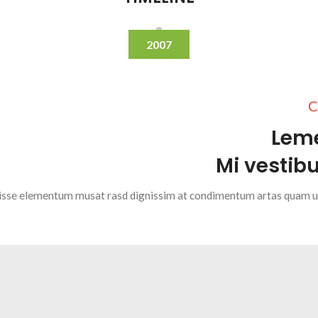
2007
C
Lem
Mi vestib
ndisse elementum musat rasd dignissim at condimentum artas quam ut i