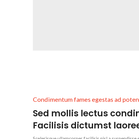
Condimentum fames egestas ad poten
Sed mollis lectus cond
Facilisis dictumst laore
Scelerisque ullamcorper facilisis nisl a suspendiss